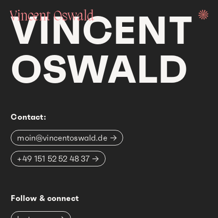
VINCENT
Vincent Oswald
OSWALD
work
Contact:
moin@vincentoswald.de
+49 151 52 52 48 37
about
Follow & connect