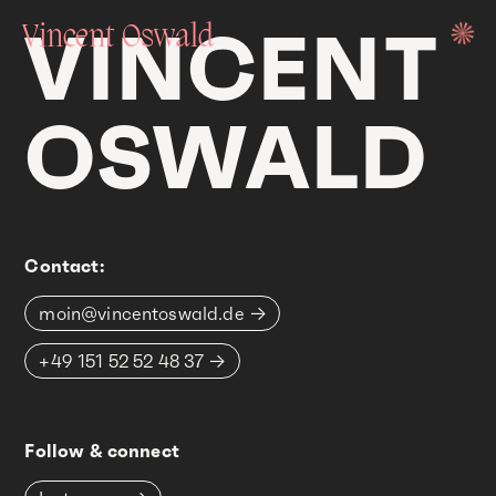
VINCENT
Vincent Oswald
OSWALD
work
Contact:
moin@vincentoswald.de
+49 151 52 52 48 37
about
Follow & connect